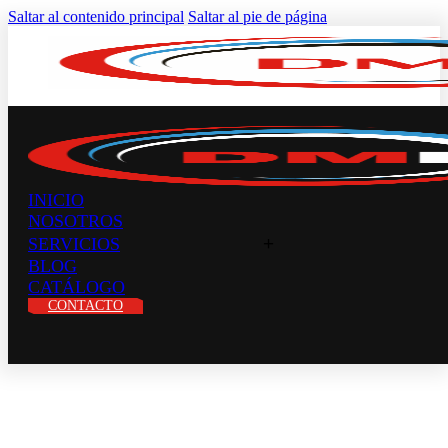
Saltar al contenido principal
Saltar al pie de página
INICIO
NOSOTROS
+
SERVICIOS
BLOG
CATÁLOGO
CONTACTO